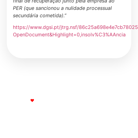
final de recuperação junto pela empresa ao
PER (que sancionou a nulidade processual
secundária cometida).”
https://www.dgsi.pt/jtrg.nsf/86c25a698e4e7cb78
OpenDocument&Highlight=0,insolv%C3%AAncia
© Francisco José Areias Duarte Administrador Judicial |
Registo nº 288
Made with
❤
by DogmaSIS